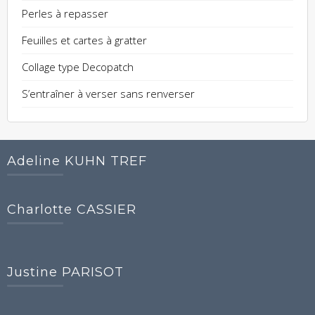
Perles à repasser
Feuilles et cartes à gratter
Collage type Decopatch
S’entraîner à verser sans renverser
Adeline KUHN TREF
Charlotte CASSIER
Justine PARISOT