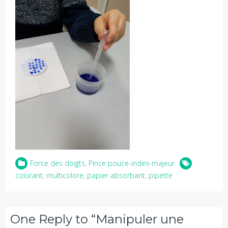
Force des doigts
,
Pince pouce-index-majeur
colorant
,
multicolore
,
papier absorbant
,
pipette
One Reply to “Manipuler une