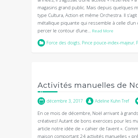
magasins grand public. Mais depuis quelques moi
type Cultura, Action et même Orchestra. Il s’agi
métallique piquante qui ressemble à celle d’un 
percer le contour d’une…
Read More
Force des doigts
,
Pince pouce-index-majeur
,
Activités manuelles de No
décembre 3, 2017
Adeline Kuhn Tref
En ce mois de décembre, Noël arrivant à grands 
créatives! Autant de bons exercices pour les 
article notre idée de « cahier de l’avent ». Comme
maison comportant 24 activités manuelles « prê