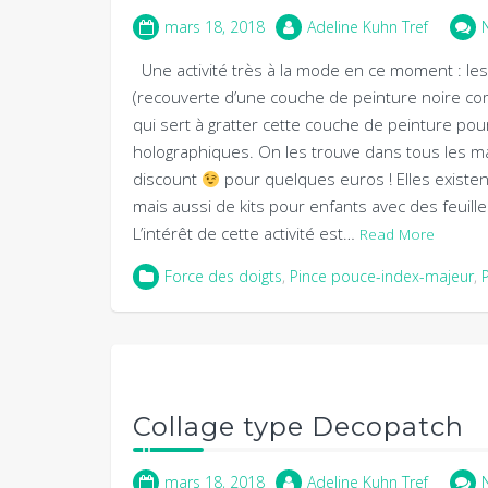
mars 18, 2018
Adeline Kuhn Tref
Une activité très à la mode en ce moment : les car
(recouverte d’une couche de peinture noire com
qui sert à gratter cette couche de peinture pou
holographiques. On les trouve dans tous les m
discount
pour quelques euros ! Elles existen
mais aussi de kits pour enfants avec des feuilles
L’intérêt de cette activité est…
Read More
Force des doigts
,
Pince pouce-index-majeur
,
Collage type Decopatch
mars 18, 2018
Adeline Kuhn Tref