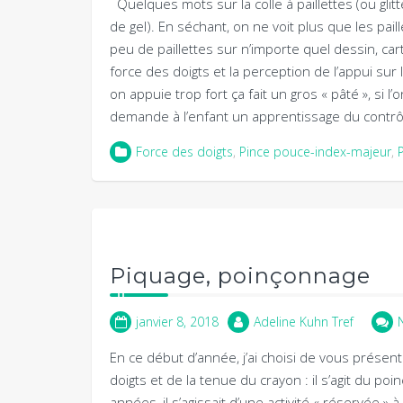
Quelques mots sur la colle à paillettes (ou glitte
de gel). En séchant, on ne voit plus que les pail
peu de paillettes sur n’importe quel dessin, carte
force des doigts et la perception de l’appui sur le
on appuie trop fort ça fait un gros « pâté », si l
demande à l’enfant un apprentissage du contrô
Force des doigts
,
Pince pouce-index-majeur
,
Piquage, poinçonnage
janvier 8, 2018
Adeline Kuhn Tref
En ce début d’année, j’ai choisi de vous présent
doigts et de la tenue du crayon : il s’agit du p
années, il s’agissait d’une activité « réservée » 