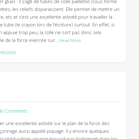
r glue) : il s’agit de tubes de colle pailletée (sous forme
lettes, les reliefs disparaissent. Elle permet de mettre un
, etc et c’est une excellente activité pour travailler la
 tube (le crayon lors de l’écriture) surtout. En effet, si
’on appuie trop peu, la colle ne sort pas donc cela
le de la force exercée sur…
Read More
Précision
No Comments
er une excellente activité sur le plan de la force des
oinçonnage aussi appelé piquage. Il y encore quelques
à la rééducation, on n’en trouvait pas facilement dans les