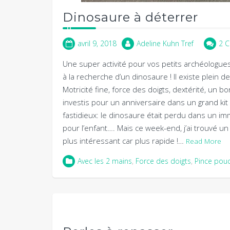
Dinosaure à déterrer
avril 9, 2018
Adeline Kuhn Tref
2 
Une super activité pour vos petits archéologue
à la recherche d’un dinosaure ! Il existe plein d
Motricité fine, force des doigts, dextérité, un bo
investis pour un anniversaire dans un grand kit c
fastidieux: le dinosaure était perdu dans un im
pour l’enfant…. Mais ce week-end, j’ai trouvé un
plus intéressant car plus rapide !…
Read More
Avec les 2 mains
,
Force des doigts
,
Pince pou