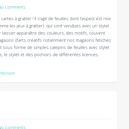
No Comments
tes à gratter ! Il s’agit de feuilles dont l’aspect est noir
me les jeux à gratter) qui sont vendues avec un stylet
r laisser apparaître des couleurs, des motifs, souvent
agasins d’arts créatifs notamment nos magasins fétiches
t sous forme de simples calepins de feuilles avec stylet
, le stylet et des pochoirs de différentes licences.
Précision
No Comments