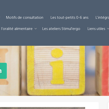
Motifs de consultation
Les tout-petits 0-6 ans
L’intégr
l’oralité alimentaire
Les ateliers Stimul’ergo
Liens utiles
n