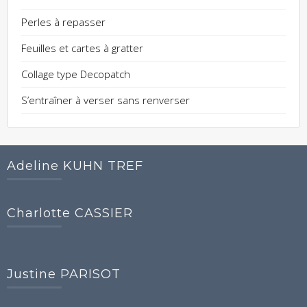
Perles à repasser
Feuilles et cartes à gratter
Collage type Decopatch
S’entraîner à verser sans renverser
Adeline KUHN TREF
Charlotte CASSIER
Justine PARISOT